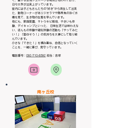
く、豊かな表現やユニークな視点が培われており、
日々大作が出来上がっています。
室内には子どもさんたちの"好き"から派生して出来
た、動物コーナーがありジオラマや熱帯魚の泳ぐ水
槽を見て、生き物の生態を学んでいます。
他にも、家庭菜園、サトウキビ栽培、やきいも体
験、デイキャンプといった、 日常生活では味わえな
い、ほんもの体験や疑似体験の活動も「やってみた
い！」「面白そう！」の気持ちを大事にして取り組
んでいます。
小さな「できた！」を積み重ね、自信となっていく
ことを、一緒に喜び、見守っています。
電話番号：
092-710-8592
担当：吉塚
​南ヶ丘校