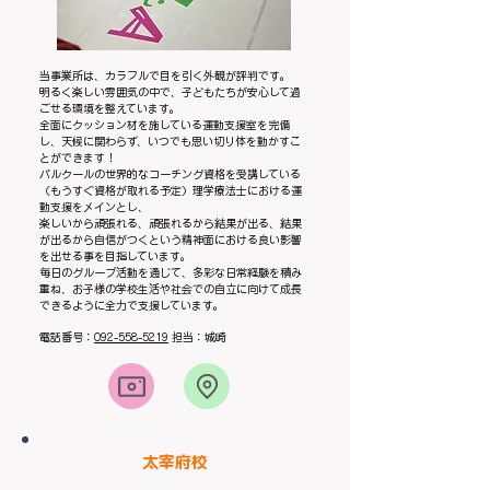
当事業所は、カラフルで目を引く外観が評判です。
明るく楽しい雰囲気の中で、子どもたちが安心して過
ごせる環境を整えています。
全面にクッション材を施している運動支援室を完備
し、天候に関わらず、いつでも思い切り体を動かすこ
とができます！
パルクールの世界的なコーチング資格を受講している
（もうすぐ資格が取れる予定）理学療法士における運
動支援をメインとし、
楽しいから頑張れる、頑張れるから結果が出る、結果
が出るから自信がつくという精神面における良い影響
を出せる事を目指しています。
毎日のグループ活動を通じて、多彩な日常経験を積み
重ね、お子様の学校生活や社会での自立に向けて成長
できるように全力で支援しています。
電話番号：
092-558-5219
担当：城崎
​太宰府校