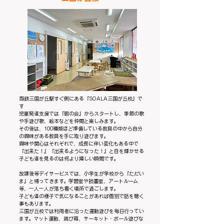
西鉄三国が丘駅すぐ側にある『SOALA三国が丘校』で
す
児童発達支援では『朝の会』からスタートし、季節の歌
や手遊び歌、絵本などを仲間と楽しみます。
その後は、100種類ほど準備している教具の中から自分
の興味がある教具を手に取り遊びます。
興味や関心はそれぞれで、成長に伴い変化もある中で
『出来た！』『出来るようになった！』と目を輝かせる
子ども達を見るのは何より嬉しい瞬間です。
放課後等デイサービスでは、小学生が学校から『ただい
ま』と帰ってきます。学習室や読書室、アートルーム
等、一人一人が落ち着く場所で過ごします。
子ども達の様子で気になることがあれば個別で話を聴く
事もあります。
三国が丘校では利用者に沿った運動遊びを毎日行ってい
ます。マット運動、跳び箱、サーキット・ボール遊びな