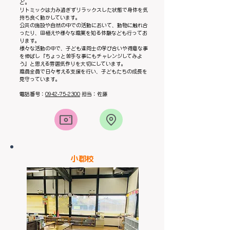
ど。
リトミックは力み過ぎずリラックスした状態で身体を気
持ち良く動かしています。
公共の施設や自然の中での活動において、動物に触れ合
ったり、田植えや様々な職業を知る体験なども行ってお
ります。
様々な活動の中で、子ども達同士の学び合いや得意な事
を伸ばし『ちょっと苦手な事にもチャレンジしてみよ
う』と思える雰囲気作りを大切にしています。
職員全員で日々考える支援を行い、子どもたちの成長を
見守っています。
電話番号：
0942-75-2300
担当：佐藤
​小郡校