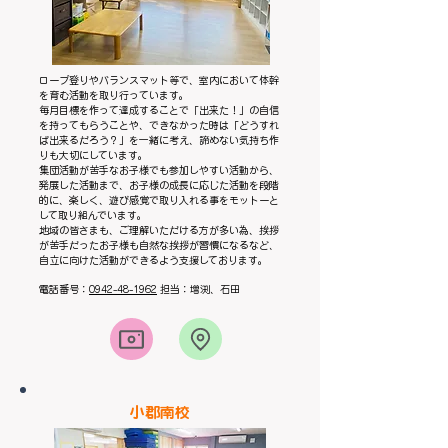
ロープ登りやバランスマット等で、室内において体幹
を育む活動を取り行っています。
毎月目標を作って達成することで「出来た！」の自信
を持ってもらうことや、できなかった時は「どうすれ
ば出来るだろう？」を一緒に考え、諦めない気持ち作
りも大切にしています。
集団活動が苦手なお子様でも参加しやすい活動から、
発展した活動まで、お子様の成長に応じた活動を段階
的に、楽しく、遊び感覚で取り入れる事をモットーと
して取り組んでいます。
地域の皆さまも、ご理解いただける方が多い為、挨拶
が苦手だったお子様も自然な挨拶が習慣になるなど、
自立に向けた活動ができるよう支援しております。
電話番号：
0942-48-1962
担当：増渕、石田
​小郡南校