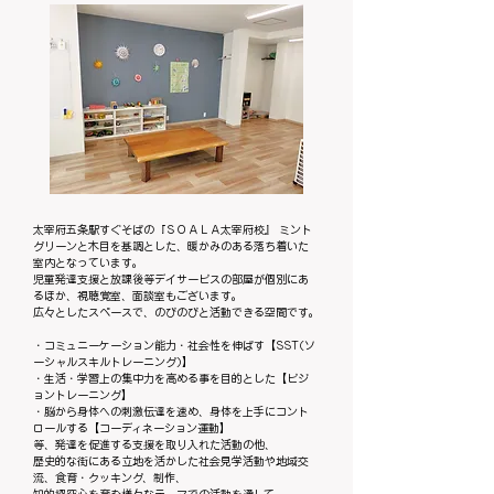
太宰府五条駅すぐそばの『ＳＯＡＬＡ太宰府校』 ミント
グリーンと木目を基調とした、暖かみのある落ち着いた
室内となっています。
児童発達支援と放課後等デイサービスの部屋が個別にあ
るほか、視聴覚室、面談室もございます。
広々としたスペースで、のびのびと活動できる空間です。
・コミュニーケーション能力・社会性を伸ばす【SST(ソ
ーシャルスキルトレーニング)】
・生活・学習上の集中力を高める事を目的とした【ビジ
ョントレーニング】
・脳から身体への刺激伝達を速め、身体を上手にコント
ロールする【コーディネーション運動】
等、発達を促進する支援を取り入れた活動の他、
歴史的な街にある立地を活かした社会見学活動や地域交
流、食育・クッキング、制作、