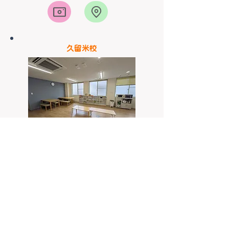
​久留米校
SOALA久留米校は、常勤保育士が多く、お子様が笑
顔で安心して活き活きと過ごせる環境です。
食事やトイレトレーニング、お着換えなど生活面の支
援だけでなく、季節の歌や制作、リトミックや体操、
マット運動まで幅広い支援を行っています。
毎日グループ活動を行ない、仲間と過ごす経験をひと
つひとつ重ね社会性を身につけ、お子様の「できるよ
うになりたい」という気持ちに寄り添い、その子らし
さを伸ばし、苦手なことにもチャレンジしたいという
気持ちを育みます。