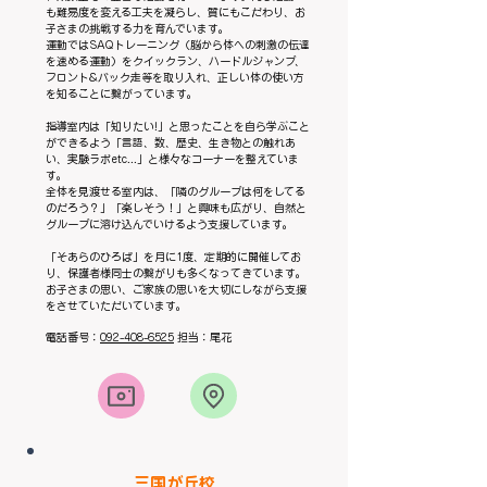
も難易度を変える工夫を凝らし、質にもこだわり、お
子さまの挑戦する力を育んでいます。
運動ではSAQトレーニング（脳から体への刺激の伝達
を速める運動）をクイックラン、ハードルジャンプ、
フロント&バック走等を取り入れ、正しい体の使い方
を知ることに繋がっています。
指導室内は「知りたい!」と思ったことを自ら学ぶこと
ができるよう「言語、数、歴史、生き物との触れあ
い、実験ラボetc...」と様々なコーナーを整えていま
す。
全体を見渡せる室内は、「隣のグループは何をしてる
のだろう？」「楽しそう！」と興味も広がり、自然と
グループに溶け込んでいけるよう支援しています。
「そあらのひろば」を月に1度、定期的に開催してお
り、保護者様同士の繋がりも多くなってきています。
お子さまの思い、ご家族の思いを大切にしながら支援
をさせていただいています。
電話番号：
092-408-6525
担当：尾花
​三国が丘校