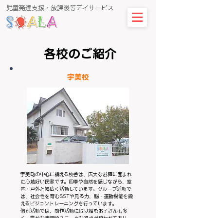
​児童発達支援・放課後等デイサービス
​各校のご紹介
​宇美校
宇美町の中心に構える校舎は、広大なお庭に囲まれ
た心地好い民家です。四季や自然を感じながら、室
内・戸外と幅広く活動しています。グループ活動で
は、社会性を育むSSTや見る力、脳・運動機能を鍛
えるビジョントレーニングを行っています。
個別活動では、制作活動に取り組むお子さんも多