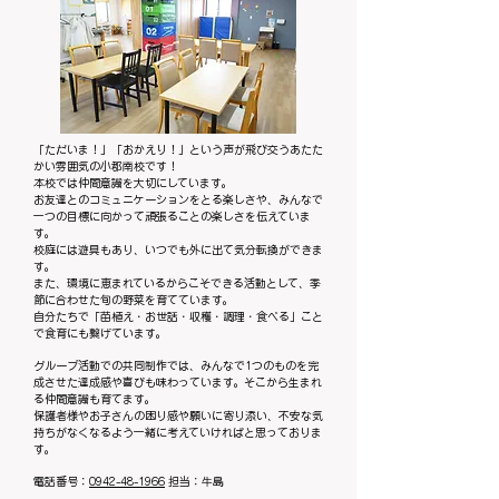
「ただいま！」「おかえり！」という声が飛び交うあたた
かい雰囲気の小郡南校です！
本校では仲間意識を大切にしています。
お友達とのコミュニケーションをとる楽しさや、みんなで
一つの目標に向かって頑張ることの楽しさを伝えていま
す。
校庭には遊具もあり、いつでも外に出て気分転換ができま
す。
また、環境に恵まれているからこそできる活動として、季
節に合わせた旬の野菜を育てています。
自分たちで「苗植え・お世話・収穫・調理・食べる」こと
で食育にも繋げています。
グループ活動での共同制作では、みんなで1つのものを完
成させた達成感や喜びも味わっています。そこから生まれ
る仲間意識も育てます。
保護者様やお子さんの困り感や願いに寄り添い、不安な気
持ちがなくなるよう一緒に考えていければと思っておりま
す。
電話番号：
0942-48-1966
担当：牛島